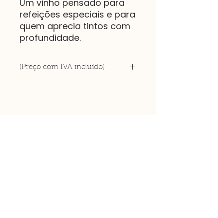
Um vinho pensado para
refeições especiais e para
quem aprecia tintos com
profundidade.
(Preço com IVA incluído)
Rua do Azinhal, 32
Aldeias de Montoito
7200-051
Montoito